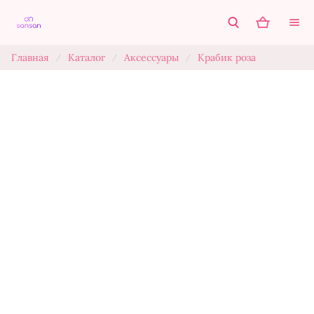
Главная
Каталог
Аксессуары
Крабик роза
/
/
/