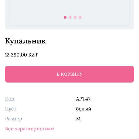
item
item
item
item
0
1
2
3
Item
1
Купальник
of
4
12 390,00 KZT
В КОРЗИНУ
Код
APT47
Цвет
белый
Размер
M
Все характеристики