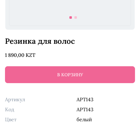
item
item
0
1
Item
1
Резинка для волос
of
2
1 890,00 KZT
В КОРЗИНУ
Артикул
APT143
Код
APT143
Цвет
белый