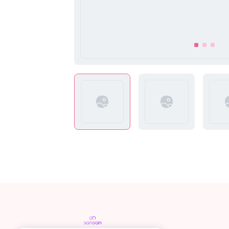
item
item
item
0
1
2
Item
1
of
3